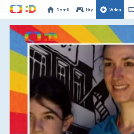
Domů
Hry
Videa