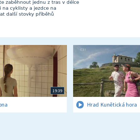
e zaběhnout jednu z tras v délce
i na cyklisty a jezdce na
t další stovky příběhů
19:39
rpna
Hrad Kunětická hora