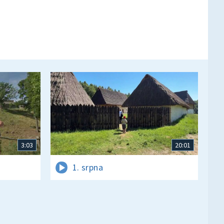
3:03
20:01
1. srpna