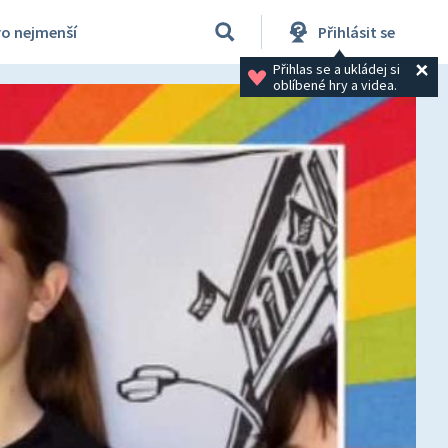
ro nejmenší
Přihlásit se
Přihlas se a ukládej si 
oblíbené hry a videa.