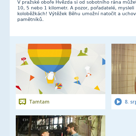
V pražské oboře Hvězda si od sobotního rána můžet
10, 5 nebo 1 kilometr. A pozor, pořadatelé, mysleli 
koloběžkách! Výtěžek Běhu umožní natočit a uchova
pamětníků.
Tamtam
8. s