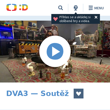
MENU
Přihlas se a ukládej si 
oblíbené hry a videa.
DVA3 — Soutěž