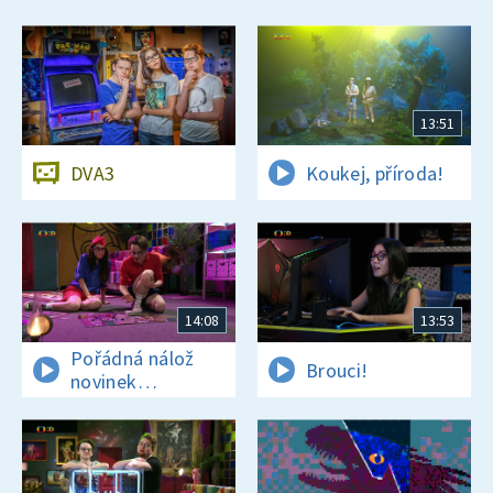
13:51
DVA3
Koukej, příroda!
14:08
13:53
Pořádná nálož
Brouci!
novinek
a zajímavostí