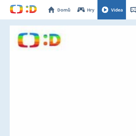
Domů
Hry
Videa