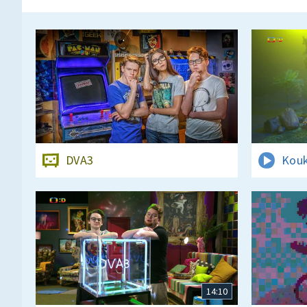
DVA3
Kouk
14:10