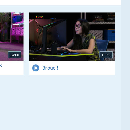
14:08
13:53
k
Brouci!