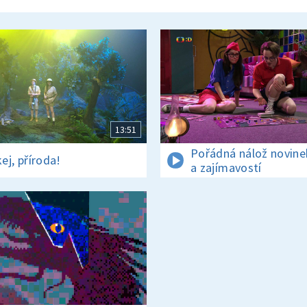
13:51
Pořádná nálož novine
ej, příroda!
a zajímavostí