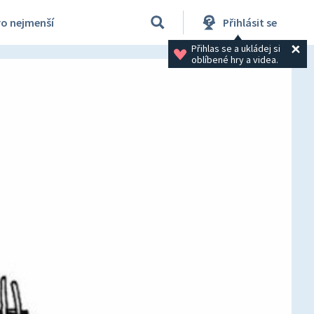
ro nejmenší
Přihlásit se
Přihlas se a ukládej si 
oblíbené hry a videa.