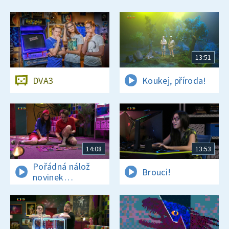
13:51
DVA3
Koukej, příroda!
14:08
13:53
Pořádná nálož
Brouci!
novinek
a zajímavostí