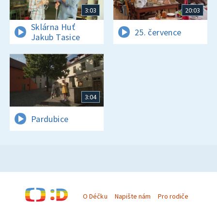
3:03
20:03
Sklárna Huť
25. července
Jakub Tasice
3:04
Pardubice
O Déčku
Napište nám
Pro rodiče