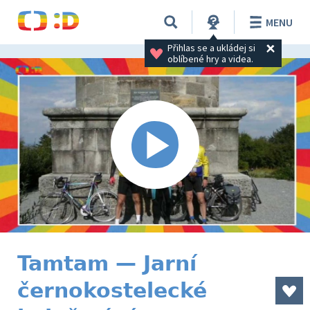
MENU
Přihlas se a ukládej si 
oblíbené hry a videa.
Tamtam — Jarní
černokostelecké