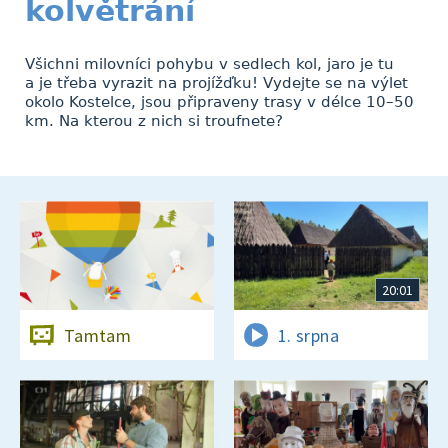
kolvětrání
Všichni milovníci pohybu v sedlech kol, jaro je tu
a je třeba vyrazit na projížďku! Vydejte se na výlet
okolo Kostelce, jsou připraveny trasy v délce 10–50
km. Na kterou z nich si troufnete?
20:01
Tamtam
1. srpna