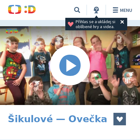
MENU
Přihlas se a ukládej si 
oblíbené hry a videa.
Šikulové — Ovečka