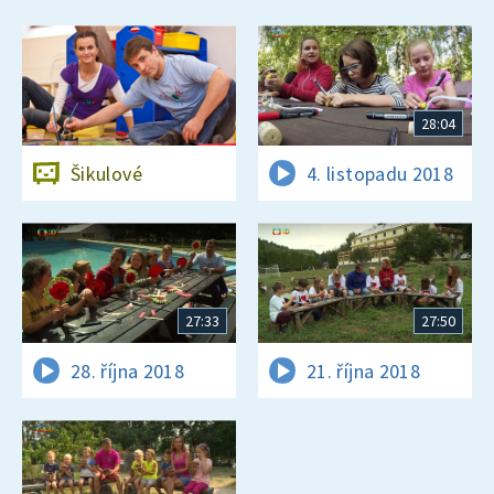
28:04
Šikulové
4. listopadu 2018
27:33
27:50
28. října 2018
21. října 2018