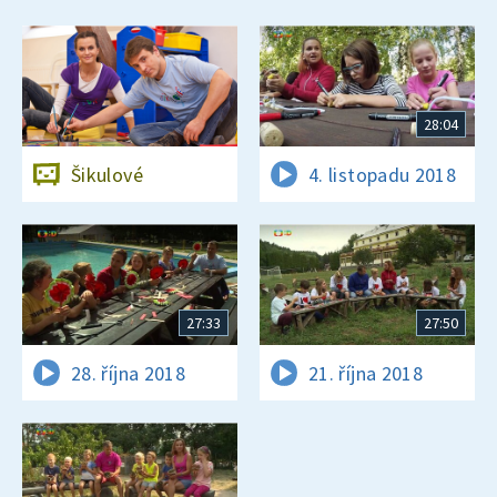
28:04
Šikulové
4. listopadu 2018
27:33
27:50
28. října 2018
21. října 2018