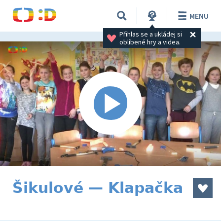
MENU
Přihlas se a ukládej si 
oblíbené hry a videa.
Šikulové — Klapačka