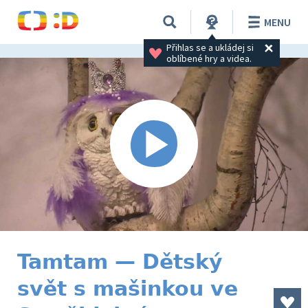
MENU
Přihlas se a ukládej si 
oblíbené hry a videa.
Tamtam — Dětský
svět s mašinkou ve