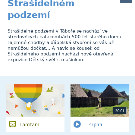
Strašidelném
podzemí
Strašidelné podzemí v Táboře se nachází ve
středověkých katakombách 500 let starého domu.
Tajemné chodby a ďábelská stvoření se vás už
nemůžou dočkat… A navíc se kousek od
Strašidelného podzemí nachází nově otevřená
expozice Dětský svět s mašinkou.
20:01
Tamtam
1. srpna