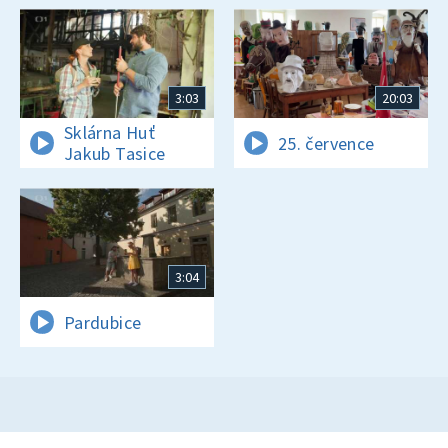
3:03
20:03
Sklárna Huť
25. července
Jakub Tasice
3:04
Pardubice