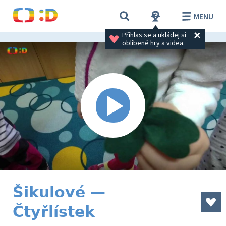
MENU
Přihlas se a ukládej si 
oblíbené hry a videa.
Šikulové —
Čtyřlístek