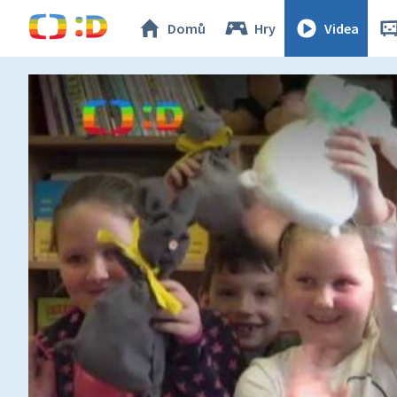
Domů
Hry
Videa