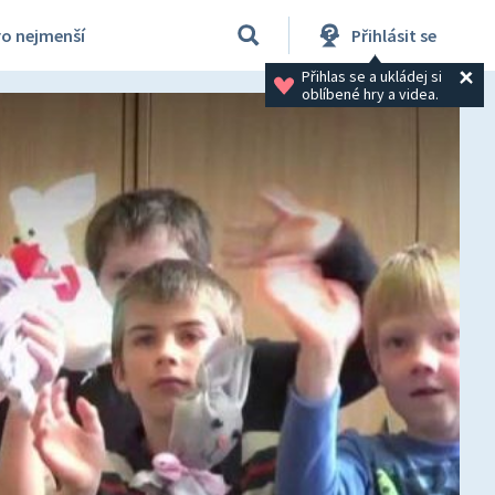
ro nejmenší
Přihlásit se
Přihlas se a ukládej si 
oblíbené hry a videa.