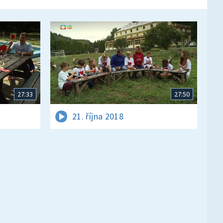
27:33
27:50
21. října 2018