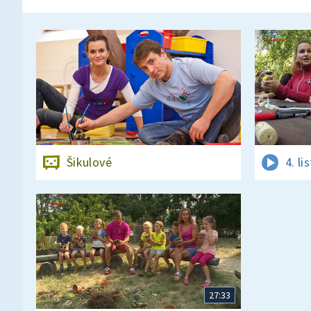
Šikulové
4. l
27:33