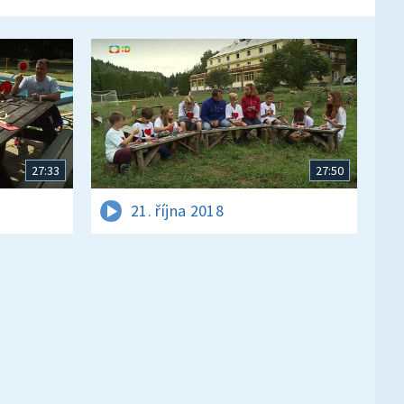
27:33
27:50
21. října 2018