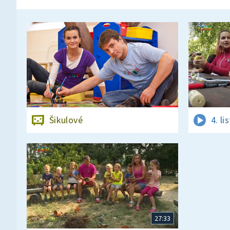
Šikulové
4. l
27:33