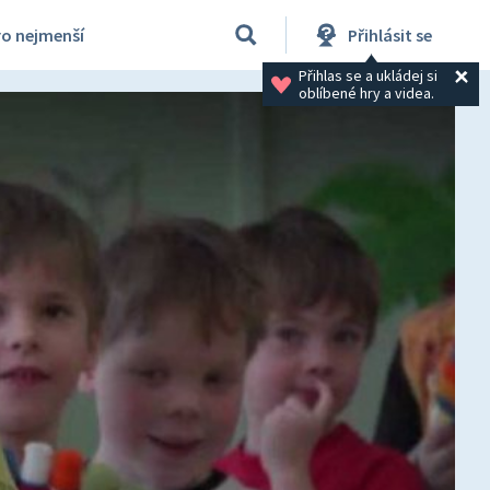
ro nejmenší
Přihlásit se
Přihlas se a ukládej si 
oblíbené hry a videa.