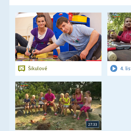
Šikulové
4. l
27:33