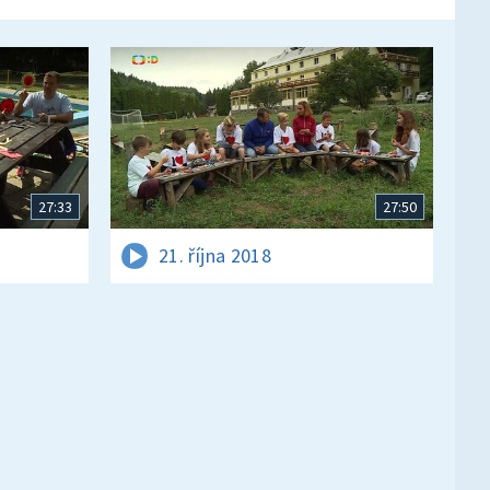
27:33
27:50
21. října 2018