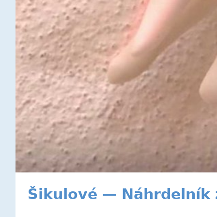
Šikulové — Náhrdelník 