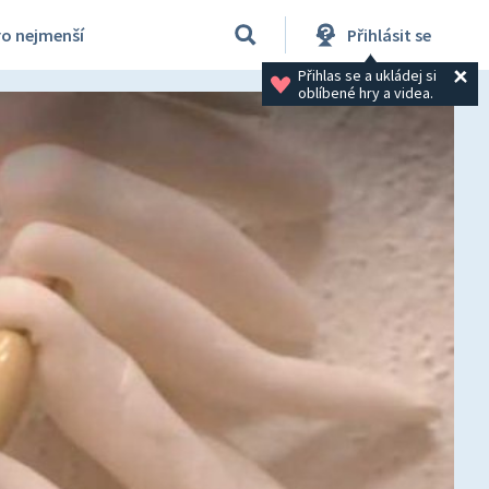
ro nejmenší
Přihlásit se
Přihlas se a ukládej si 
oblíbené hry a videa.