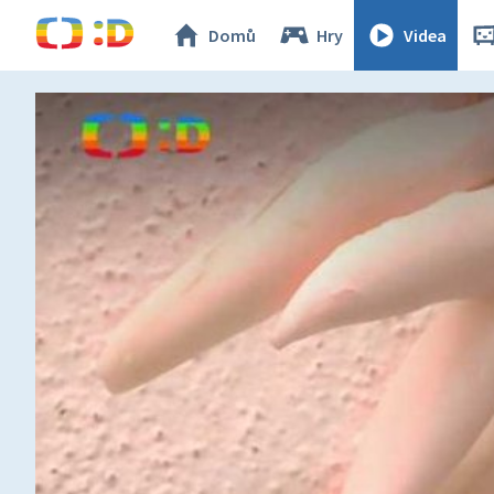
Domů
Hry
Videa