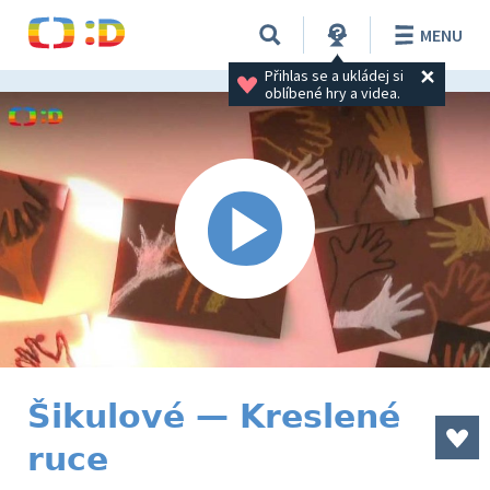
MENU
Přihlas se a ukládej si 
oblíbené hry a videa.
Šikulové — Kreslené
ruce