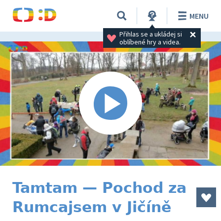
MENU
Přihlas se a ukládej si 
oblíbené hry a videa.
Tamtam — Pochod za
Rumcajsem v Jičíně