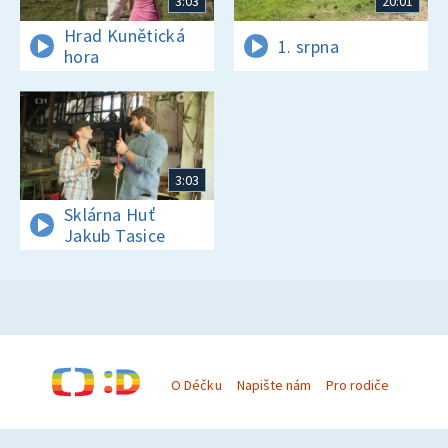
3:03
20:01
Hrad Kunětická
1. srpna
hora
3:03
Sklárna Huť
Jakub Tasice
O Déčku
Napište nám
Pro rodiče
© Česká televize 1996–2026
O cookies na Déčku