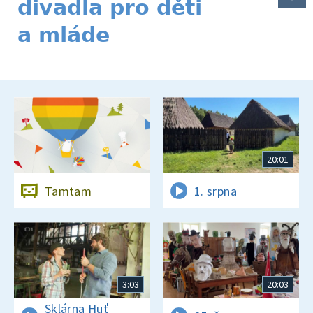
divadla pro děti
a mláde
20:01
Tamtam
1. srpna
3:03
20:03
Sklárna Huť