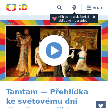
MENU
Přihlas se a ukládej si 
oblíbené hry a videa.
Tamtam — Přehlídka
ke světovému dni