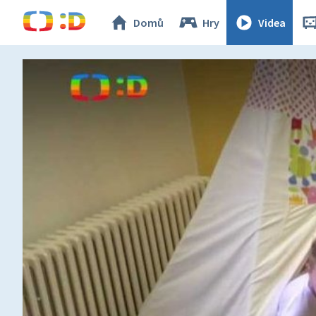
Domů
Hry
Videa