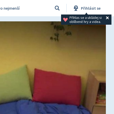
ro nejmenší
Přihlásit se
Přihlas se a ukládej si 
oblíbené hry a videa.