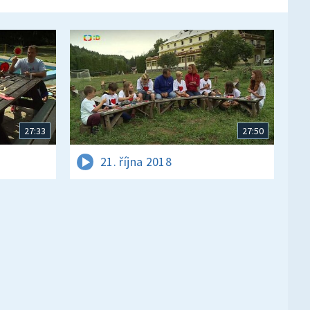
27:33
27:50
21. října 2018