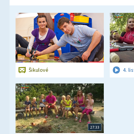
Šikulové
4. l
27:33