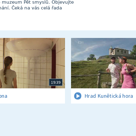
é muzeum Pět smyslů. Objevujte
ání. Čeká na vás celá řada
19:39
rpna
Hrad Kunětická hora