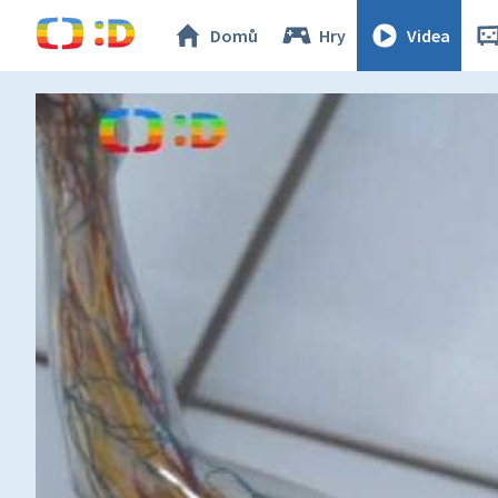
Domů
Hry
Videa