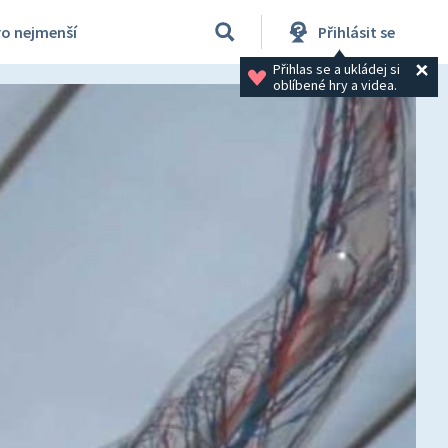
ro nejmenší
Přihlásit se
Přihlas se a ukládej si 
oblíbené hry a videa.