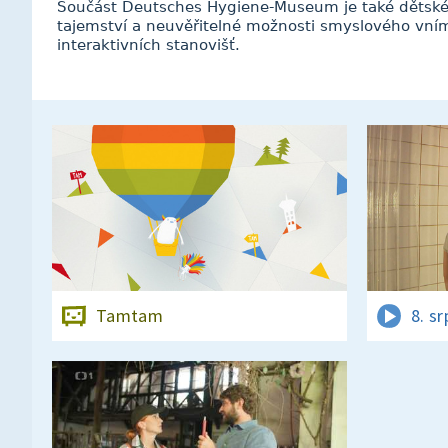
Součást Deutsches Hygiene-Museum je také dětsk
tajemství a neuvěřitelné možnosti smyslového vním
interaktivních stanovišť.
Tamtam
8. s