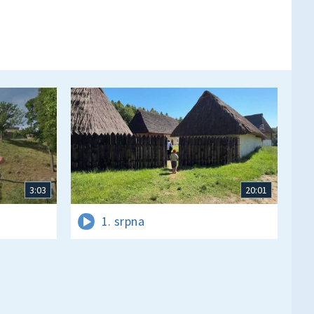
3:03
20:01
1. srpna