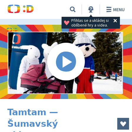
MENU
Přihlas se a ukládej si 
oblíbené hry a videa.
Tamtam —
Šumavský