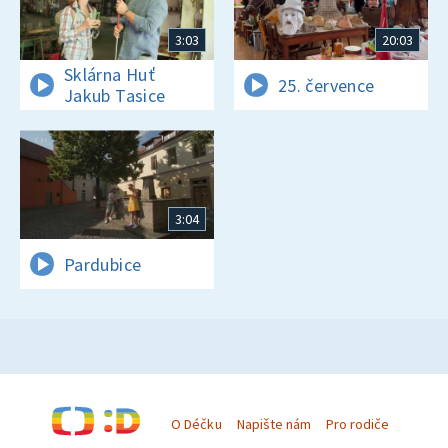
3:03
20:03
Sklárna Huť
25. července
Jakub Tasice
3:04
Pardubice
O Déčku
Napište nám
Pro rodiče