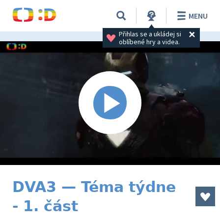
MENU
Přihlas se a ukládej si 
oblíbené hry a videa.
DVA3 — Téma týdne
- 1. část