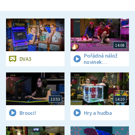
14:08
Pořádná nálož
DVA3
novinek
a zajímavostí
13:53
14:10
Brouci!
Hry a hudba