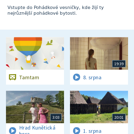
Vstupte do Pohádkové vesničky, kde žijí ty
nejrůznější pohádkové bytosti.
19:39
Tamtam
8. srpna
3:03
20:01
Hrad Kunětická
1. srpna
hora