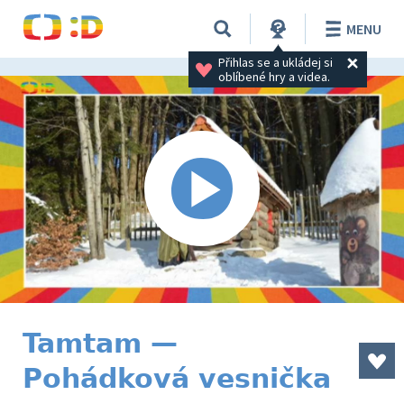
MENU
Přihlas se a ukládej si 
oblíbené hry a videa.
Tamtam —
Pohádková vesnička