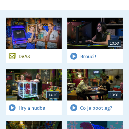
13:53
DVA3
Brouci!
14:10
13:31
Hry a hudba
Co je bootleg?