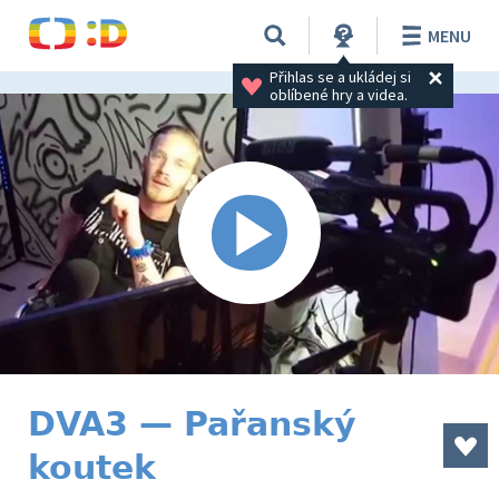
MENU
Přihlas se a ukládej si 
oblíbené hry a videa.
DVA3 — Pařanský
koutek