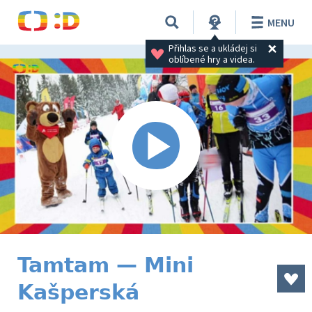
MENU
Přihlas se a ukládej si 
oblíbené hry a videa.
Tamtam — Mini
Kašperská