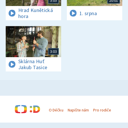
3:03
20:01
Hrad Kunětická
1. srpna
hora
3:03
Sklárna Huť
Jakub Tasice
O Déčku
Napište nám
Pro rodiče
© Česká televize 1996–2026
O cookies na Déčku