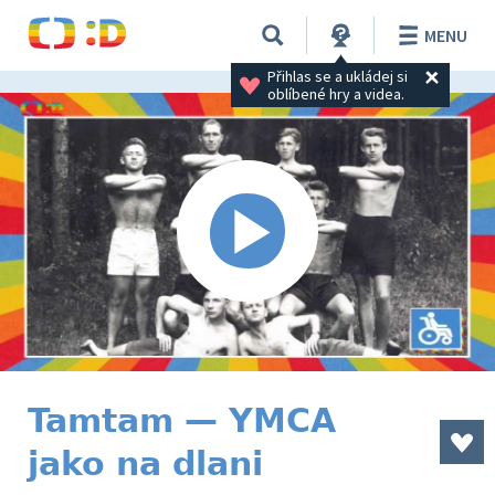
MENU
Přihlas se a ukládej si 
oblíbené hry a videa.
Tamtam — YMCA
jako na dlani