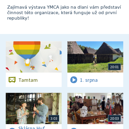
Zajímavá výstava YMCA jako na dlani vám představí
činnost této organizace, která funguje už od první
republiky!
20:01
Tamtam
1. srpna
3:03
20:03
Sklárna Huť