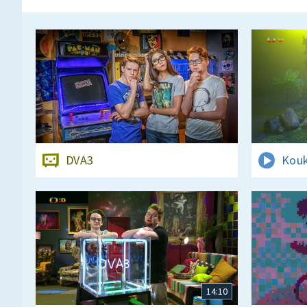
DVA3
Kouk
14:10