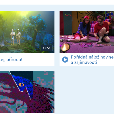
13:51
Pořádná nálož novine
ej, příroda!
a zajímavostí