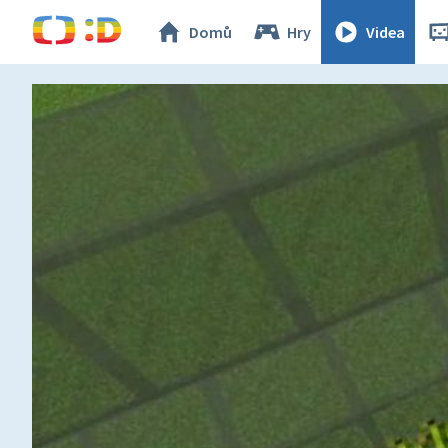
Domů
Hry
Videa