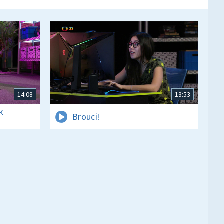
14:08
13:53
k
Brouci!