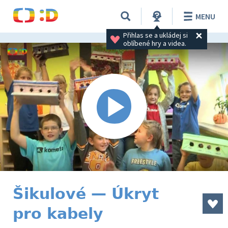
MENU
Přihlas se a ukládej si 
oblíbené hry a videa.
Šikulové — Úkryt
pro kabely