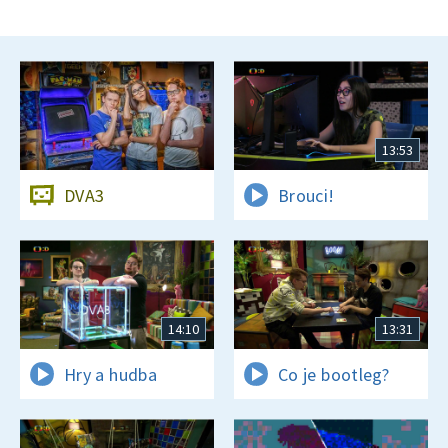
13:53
DVA3
Brouci!
14:10
13:31
Hry a hudba
Co je bootleg?