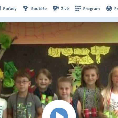
Pořady
Soutěže
Živě
Program
P