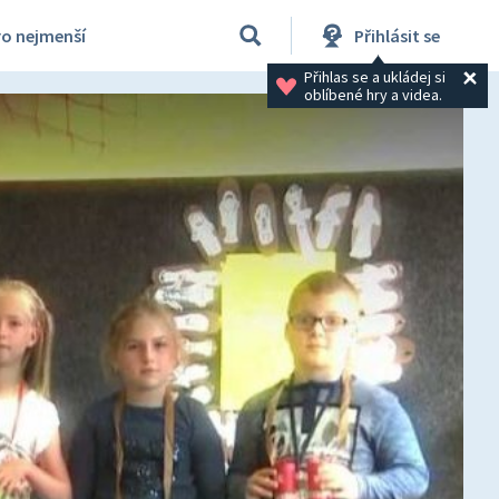
ro nejmenší
Přihlásit se
Přihlas se a ukládej si 
oblíbené hry a videa.