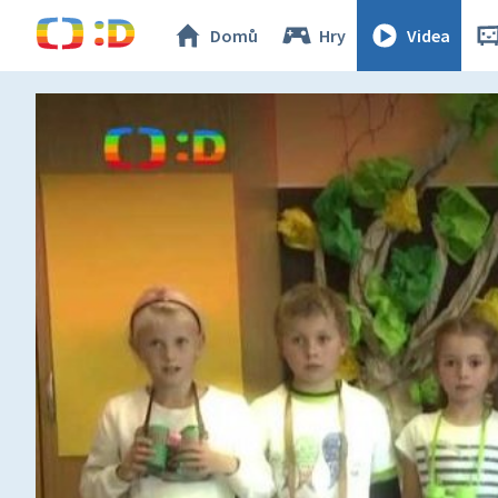
Domů
Hry
Videa