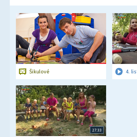
Šikulové
4. l
27:33