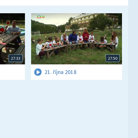
27:33
27:50
21. října 2018