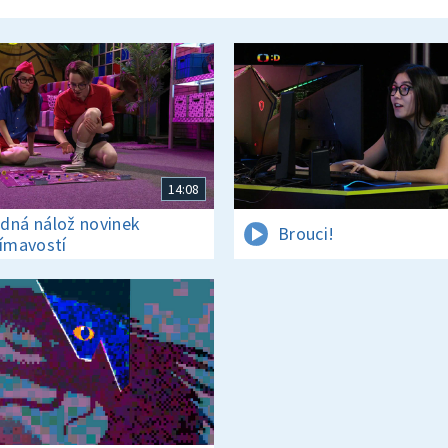
14:08
dná nálož novinek
Brouci!
jímavostí