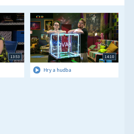
13:53
14:10
Hry a hudba