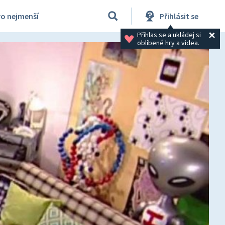
ro nejmenší
Přihlásit se
Přihlas se a ukládej si 
oblíbené hry a videa.