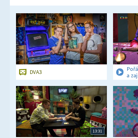
Pořá
DVA3
a za
13:31