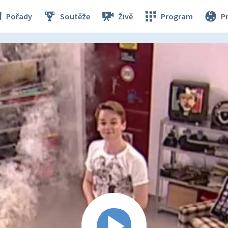
Pořady
Soutěže
Živě
Program
P