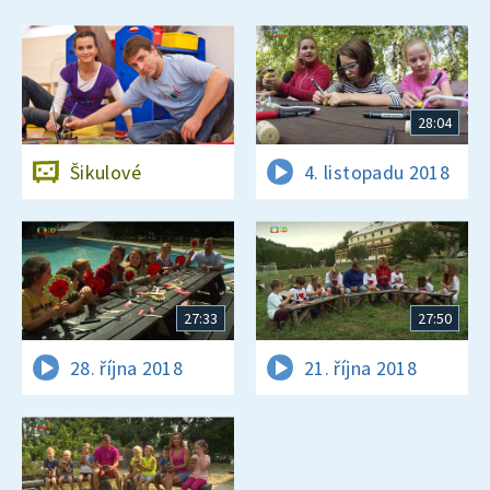
28:04
Šikulové
4. listopadu 2018
27:33
27:50
28. října 2018
21. října 2018