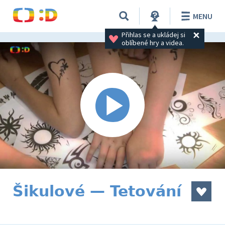
MENU
Přihlas se a ukládej si 
oblíbené hry a videa.
Šikulové — Tetování