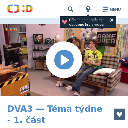
MENU
Přihlas se a ukládej si 
oblíbené hry a videa.
DVA3 — Téma týdne
- 1. část