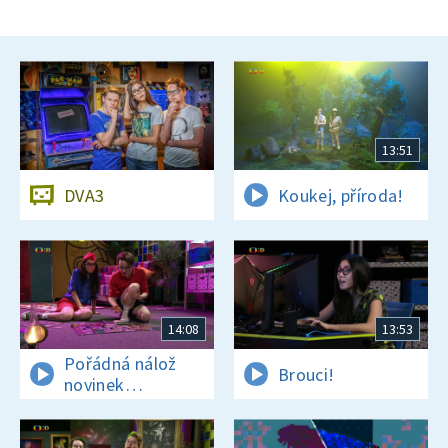
13:51
DVA3
Koukej, příroda!
14:08
13:53
Pořádná nálož
Brouci!
novinek
a zajímavostí