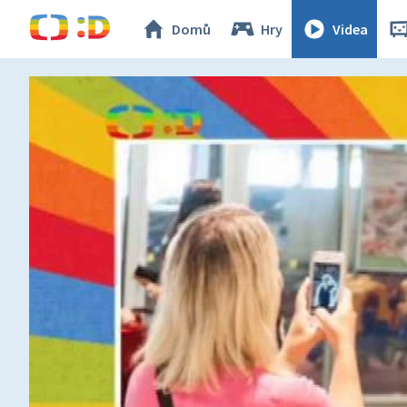
Domů
Hry
Videa