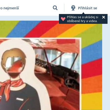
ro nejmenší
Přihlásit se
Přihlas se a ukládej si 
oblíbené hry a videa.