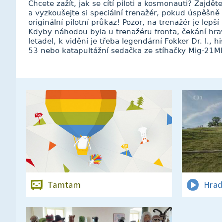
Chcete zažít, jak se cítí piloti a kosmonauti? Zajdět
a vyzkoušejte si speciální trenažér, pokud úspěšně a
originální pilotní průkaz! Pozor, na trenažér je lepš
Kdyby náhodou byla u trenažéru fronta, čekání hra
letadel, k vidění je třeba legendární Fokker Dr. I., h
53 nebo katapultážní sedačka ze stíhačky Mig-21M
Tamtam
Hrad