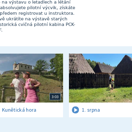
e na výstavu o letadlech a létání
bsolvujete pilotní výcvik, získáte
í předem registrovat u instruktora.
vě ukrátíte na výstavě starých
istorická cvičná pilotní kabina PCK-
F.
3:03
 Kunětická hora
1. srpna