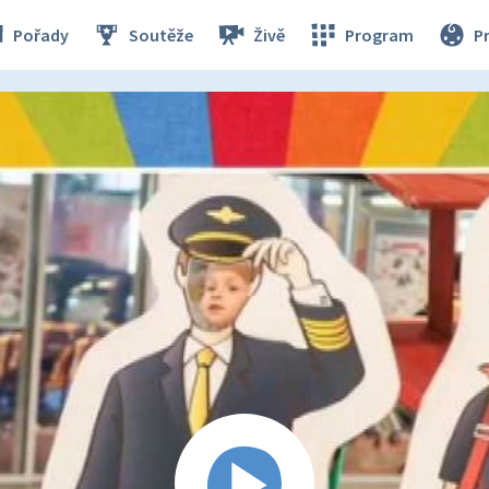
Pořady
Soutěže
Živě
Program
P