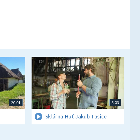
20:01
3:03
Sklárna Huť Jakub Tasice