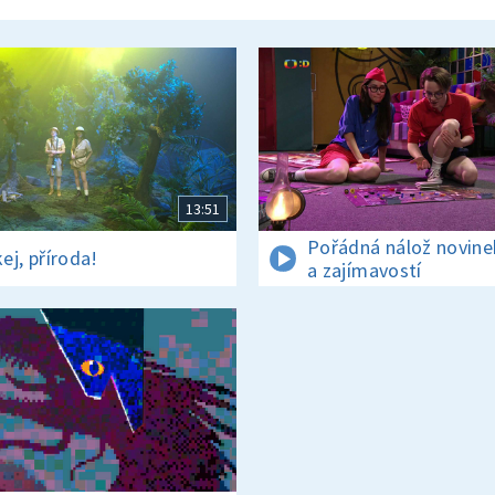
13:51
Pořádná nálož novine
ej, příroda!
a zajímavostí