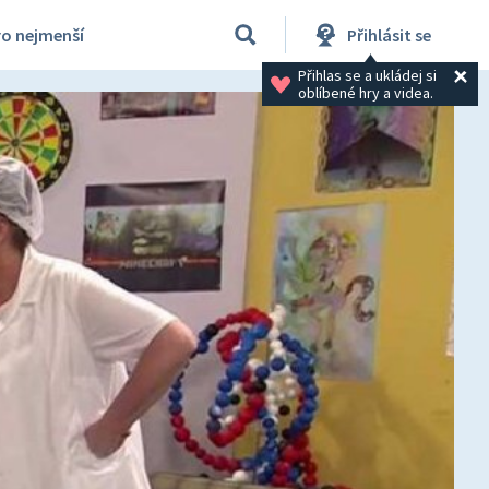
ro nejmenší
Přihlásit se
Přihlas se a ukládej si 
oblíbené hry a videa.