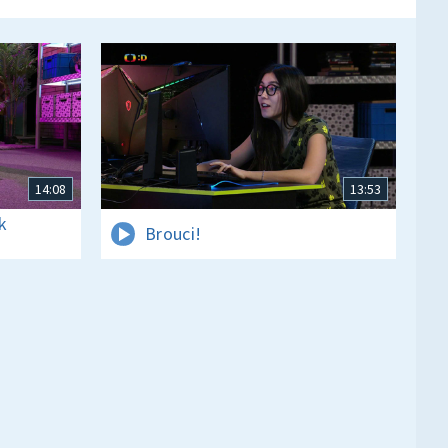
14:08
13:53
k
Brouci!