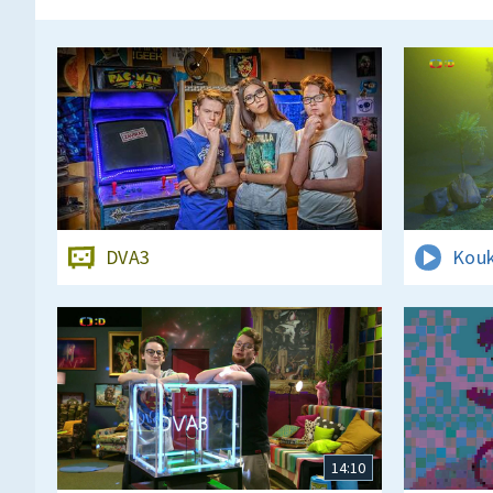
DVA3
Kouk
14:10