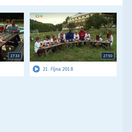
27:33
27:50
21. října 2018