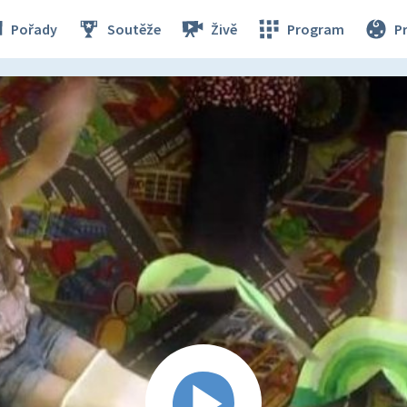
Pořady
Soutěže
Živě
Program
P