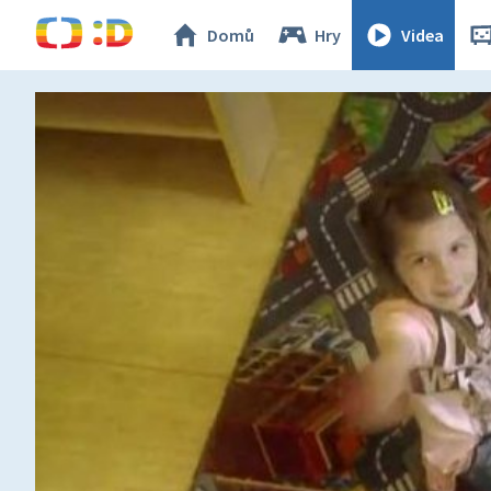
Domů
Hry
Videa