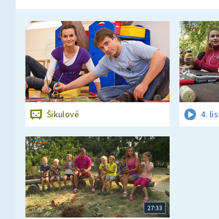
Šikulové
4. l
27:33