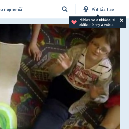
ro nejmenší
Přihlásit se
Přihlas se a ukládej si 
oblíbené hry a videa.