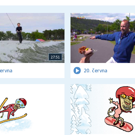
27:51
června
20. června