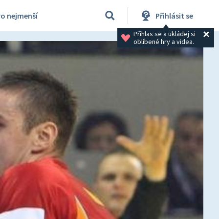
ro nejmenší
Přihlásit se
Přihlas se a ukládej si 
oblíbené hry a videa.