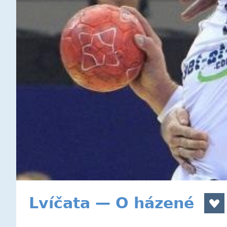
Lvíčata — O házené