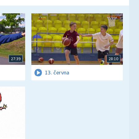
27:39
28:10
13. června