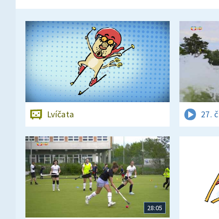
Lvíčata
27. 
28:05