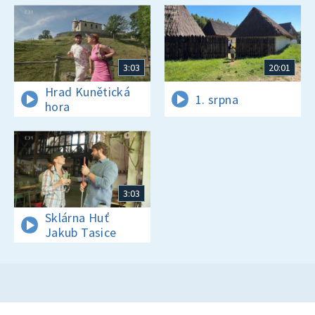
3:03
20:01
Hrad Kunětická
1. srpna
hora
3:03
Sklárna Huť
Jakub Tasice