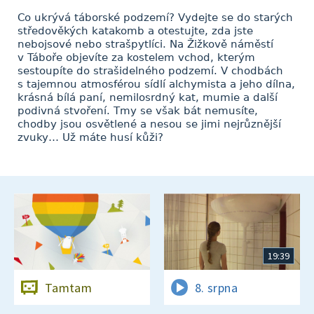
Co ukrývá táborské podzemí? Vydejte se do starých
středověkých katakomb a otestujte, zda jste
nebojsové nebo strašpytlíci. Na Žižkově náměstí
v Táboře objevíte za kostelem vchod, kterým
sestoupíte do strašidelného podzemí. V chodbách
s tajemnou atmosférou sídlí alchymista a jeho dílna,
krásná bílá paní, nemilosrdný kat, mumie a další
podivná stvoření. Tmy se však bát nemusíte,
chodby jsou osvětlené a nesou se jimi nejrůznější
zvuky… Už máte husí kůži?
19:39
Tamtam
8. srpna