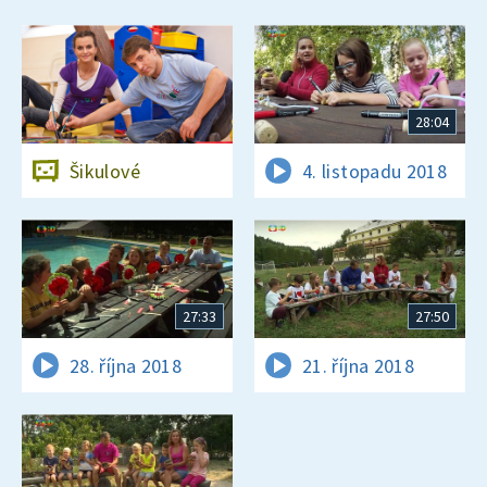
28:04
Šikulové
4. listopadu 2018
27:33
27:50
28. října 2018
21. října 2018