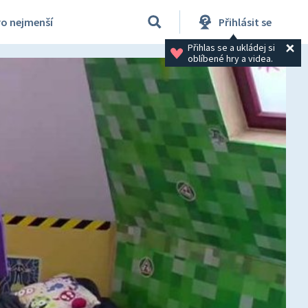
ro nejmenší
Přihlásit se
Přihlas se a ukládej si 
oblíbené hry a videa.