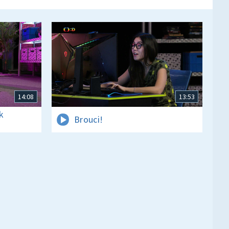
14:08
13:53
k
Brouci!