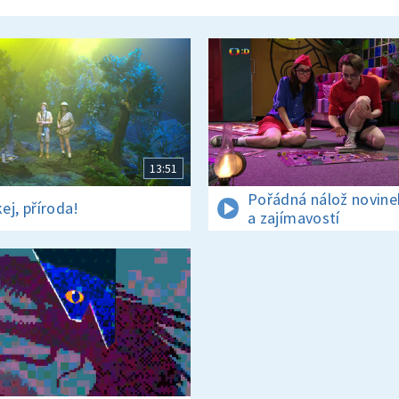
13:51
Pořádná nálož novine
ej, příroda!
a zajímavostí