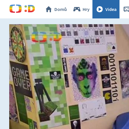
Domů
Hry
Videa