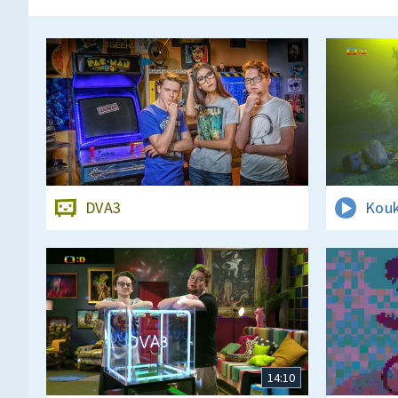
DVA3
Kouk
14:10