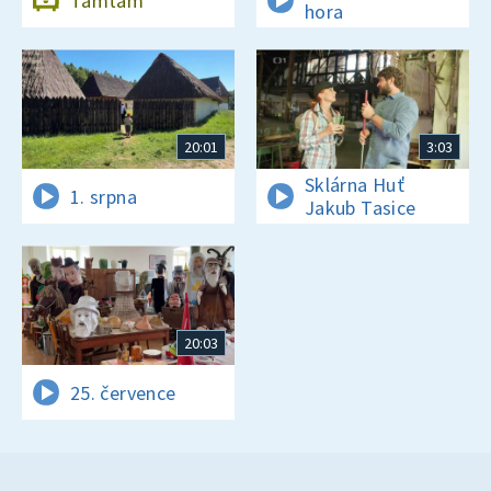
Tamtam
hora
20:01
3:03
Sklárna Huť
1. srpna
Jakub Tasice
20:03
25. července