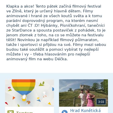
Klapka a akce! Tento pátek začíná filmový festival
ve Zlíně, který je určený hlavně dětem. Filmy
animované i hrané ze všech koutů světa a k tomu
parádní doprovodný program, na kterém nesmí
chybět ani ČT :D! Hýbánky, Písničkohraní, tanečníci
ze StarDance a spousta postaviček z pohádek, to je
jenom zlomek z toho, na co se můžete na festivalu
těšit! Novinkou je například filmový půlmaraton,
takže i sportovci si přijdou na své. Filmy mezi sebou
budou také soutěžit a pomoci vybírat ty nejlepší
můžete i vy – třeba hlasováním pro nejlepší
animovaný film na webu Déčka.
3:03
Hrad Kunětická