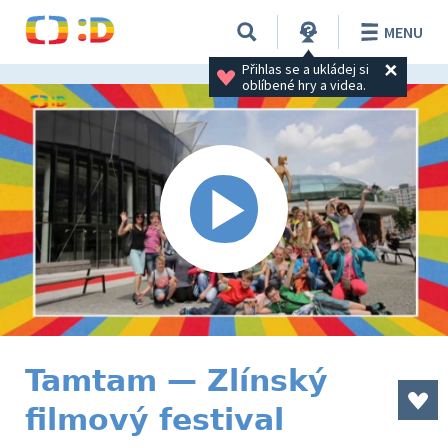
MENU
Přihlas se a ukládej si 
oblíbené hry a videa.
Tamtam — Zlínský
filmový festival