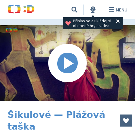
MENU
Přihlas se a ukládej si 
oblíbené hry a videa.
Šikulové — Plážová
taška