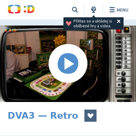
MENU
Přihlas se a ukládej si 
oblíbené hry a videa.
DVA3 — Retro