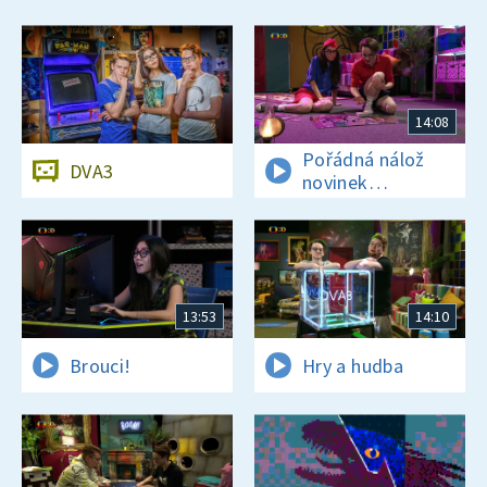
14:08
Pořádná nálož
DVA3
novinek
a zajímavostí
13:53
14:10
Brouci!
Hry a hudba