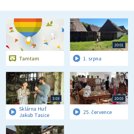
20:01
Tamtam
1. srpna
3:03
20:03
Sklárna Huť
25. července
Jakub Tasice