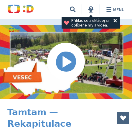
MENU
Přihlas se a ukládej si 
oblíbené hry a videa.
Tamtam —
Rekapitulace