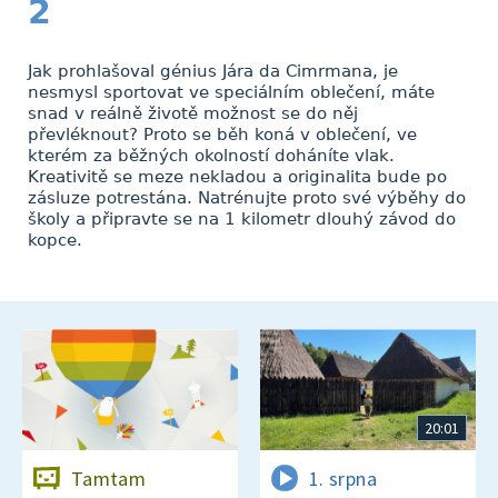
2
Jak prohlašoval génius Jára da Cimrmana, je
nesmysl sportovat ve speciálním oblečení, máte
snad v reálně životě možnost se do něj
převléknout? Proto se běh koná v oblečení, ve
kterém za běžných okolností doháníte vlak.
Kreativitě se meze nekladou a originalita bude po
zásluze potrestána. Natrénujte proto své výběhy do
školy a připravte se na 1 kilometr dlouhý závod do
kopce.
20:01
Tamtam
1. srpna