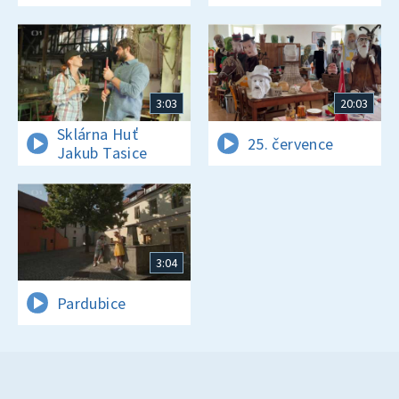
3:03
20:03
Sklárna Huť
25. července
Jakub Tasice
3:04
Pardubice