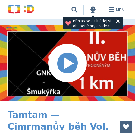
MENU
Přihlas se a ukládej si 
oblíbené hry a videa.
Tamtam —
Cimrmanův běh Vol.