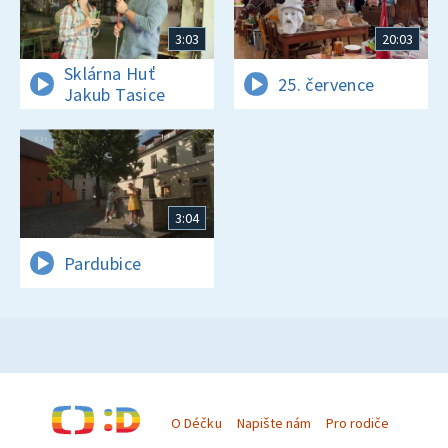
3:03
20:03
Sklárna Huť
25. července
Jakub Tasice
3:04
Pardubice
O Déčku
Napište nám
Pro rodiče