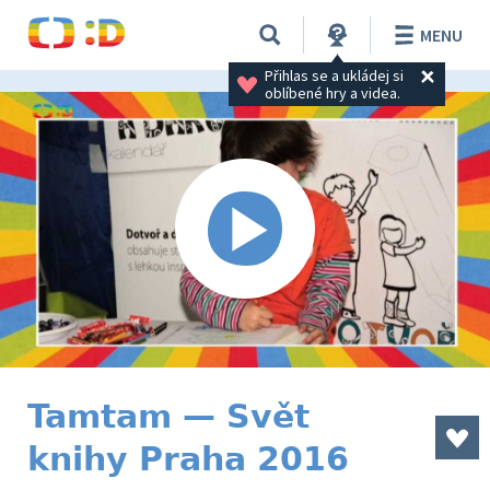
MENU
Přihlas se a ukládej si 
oblíbené hry a videa.
Tamtam — Svět
knihy Praha 2016