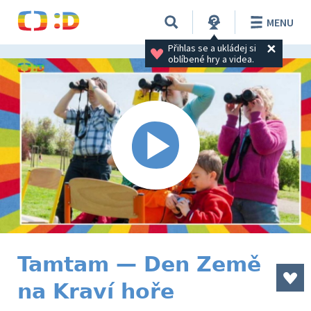
MENU
Přihlas se a ukládej si 
oblíbené hry a videa.
Tamtam — Den Země
na Kraví hoře