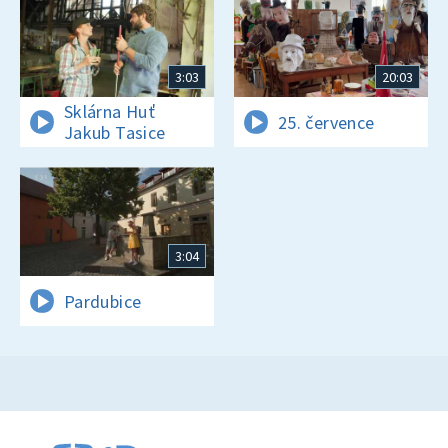
3:03
20:03
Sklárna Huť
25. července
Jakub Tasice
3:04
Pardubice