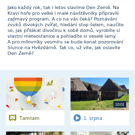
Jako každý rok, tak i letos slavíme Den Země. Na
Kraví hoře pro velké i malé návštěvníky připravili
zajímavý program. A co na vás čeká? Poznávání
zvuků divokých zvířat, hledání stop šelem, naučíte
se, jak přilákat divočinu k sobě domů, vyrobíte si
vlastní meteostanice a pohladíte si veselé lamy.
A pro milovníky vesmíru se bude konat pozorování
Slunce na Hvězdárně. Tak co, už víte, jak oslavíte
Den Země?
20:01
Tamtam
1. srpna