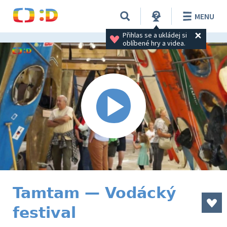
MENU
Přihlas se a ukládej si 
oblíbené hry a videa.
Tamtam — Vodácký
festival