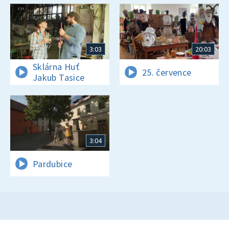
3:03
20:03
Sklárna Huť
25. července
Jakub Tasice
3:04
Pardubice