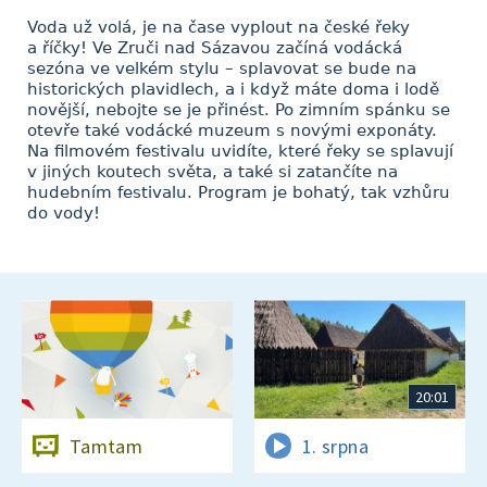
Voda už volá, je na čase vyplout na české řeky
a říčky! Ve Zruči nad Sázavou začíná vodácká
sezóna ve velkém stylu – splavovat se bude na
historických plavidlech, a i když máte doma i lodě
novější, nebojte se je přinést. Po zimním spánku se
otevře také vodácké muzeum s novými exponáty.
Na filmovém festivalu uvidíte, které řeky se splavují
v jiných koutech světa, a také si zatančíte na
hudebním festivalu. Program je bohatý, tak vzhůru
do vody!
20:01
Tamtam
1. srpna