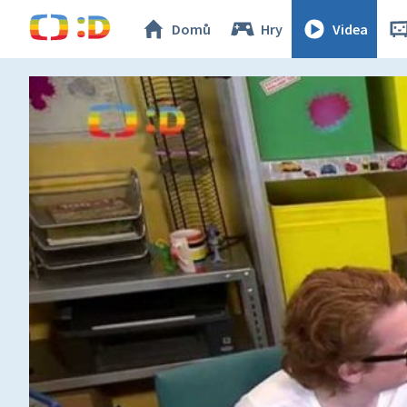
Domů
Hry
Videa