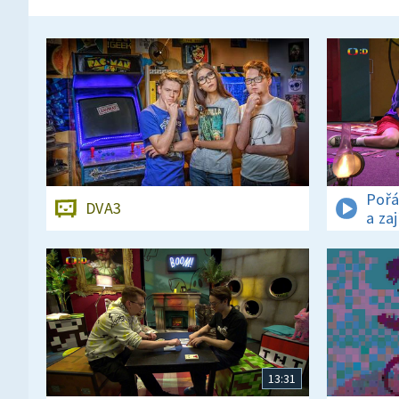
Pořá
DVA3
a za
13:31