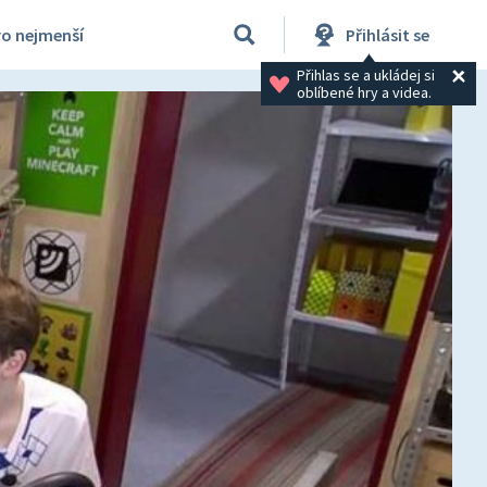
ro nejmenší
Přihlásit se
Přihlas se a ukládej si 
oblíbené hry a videa.