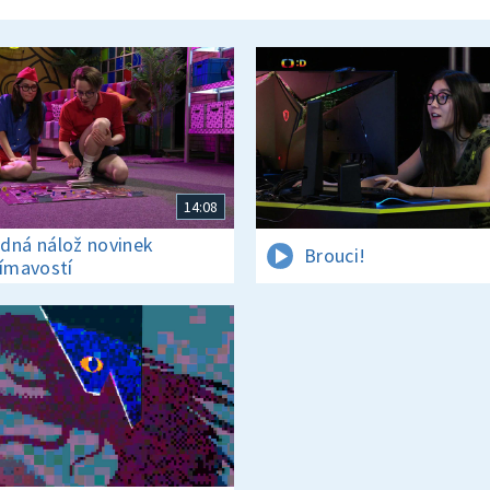
14:08
dná nálož novinek
Brouci!
jímavostí