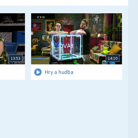
13:53
14:10
Hry a hudba