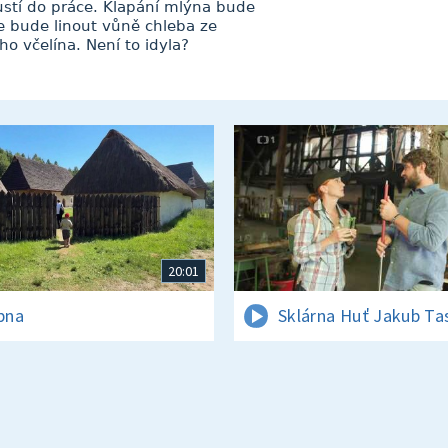
pustí do práce. Klapání mlýna bude
e bude linout vůně chleba ze
o včelína. Není to idyla?
20:01
rpna
Sklárna Huť Jakub Ta