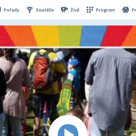
Pořady
Soutěže
Živě
Program
P