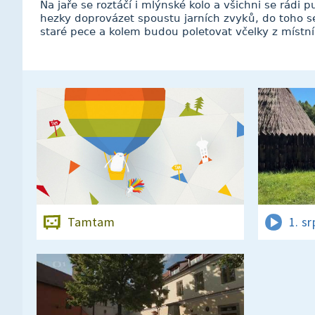
Na jaře se roztáčí i mlýnské kolo a všichni se rádi 
hezky doprovázet spoustu jarních zvyků, do toho s
staré pece a kolem budou poletovat včelky z místníh
Tamtam
1. s