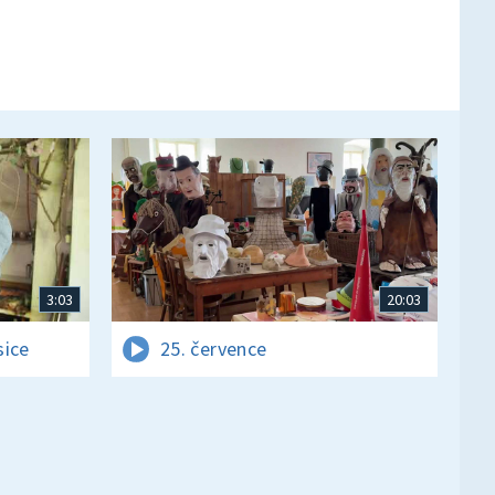
3:03
20:03
sice
25. července