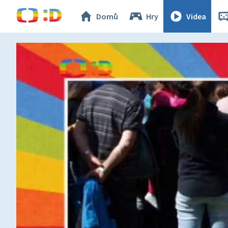
Domů
Hry
Videa