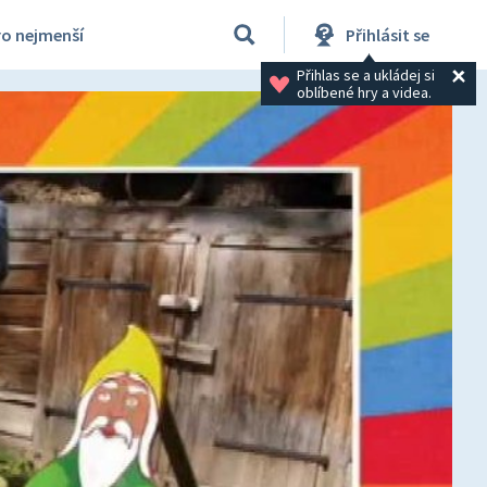
ro nejmenší
Přihlásit se
Přihlas se a ukládej si 
oblíbené hry a videa.