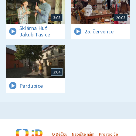
3:03
20:03
Sklárna Huť
25. července
Jakub Tasice
3:04
Pardubice
O Déčku
Napište nám
Pro rodiče