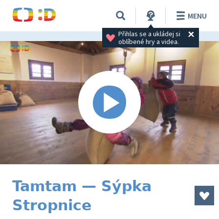
MENU
Přihlas se a ukládej si 
oblíbené hry a videa.
Tamtam — Sýpka
Stropnice