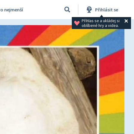
ro nejmenší
Přihlásit se
Přihlas se a ukládej si 
oblíbené hry a videa.