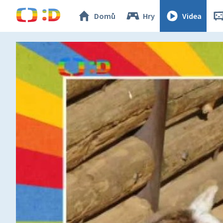
Domů
Hry
Videa