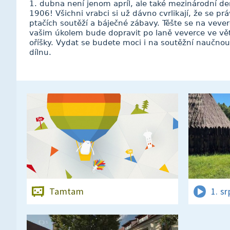
1. dubna není jenom apríl, ale také mezinárodní den
1906! Všichni vrabci si už dávno cvrlikají, že se p
ptačích soutěží a báječné zábavy. Těšte se na vever
vašim úkolem bude dopravit po laně veverce ve větv
oříšky. Vydat se budete moci i na soutěžní naučnou 
dílnu.
Tamtam
1. s