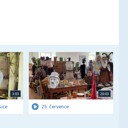
3:03
20:03
sice
25. července