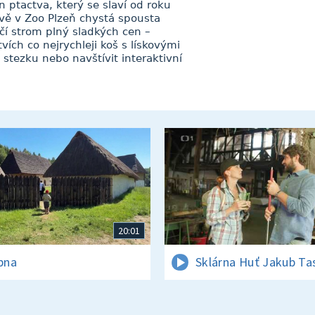
 ptactva, který se slaví od roku
rávě v Zoo Plzeň chystá spousta
čí strom plný sladkých cen –
ích co nejrychleji koš s lískovými
stezku nebo navštívit interaktivní
20:01
rpna
Sklárna Huť Jakub Ta