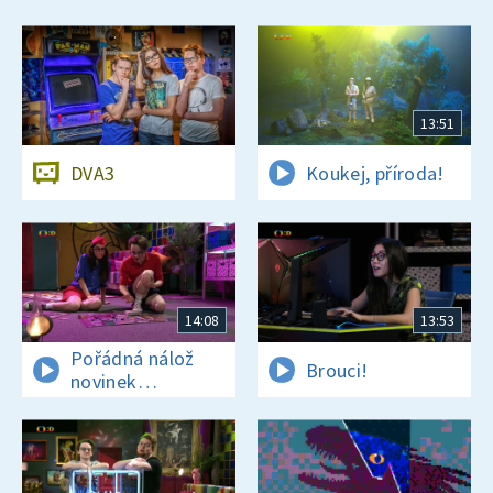
13:51
DVA3
Koukej, příroda!
14:08
13:53
Pořádná nálož
Brouci!
novinek
a zajímavostí